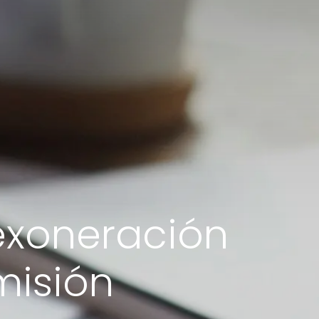
 exoneración
misión