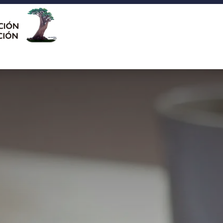
ades
Biblioteca
Cineduca
Agenda
Contáctenos