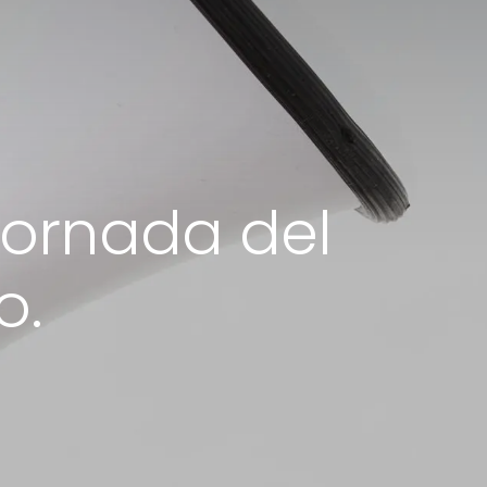
jornada del
o.