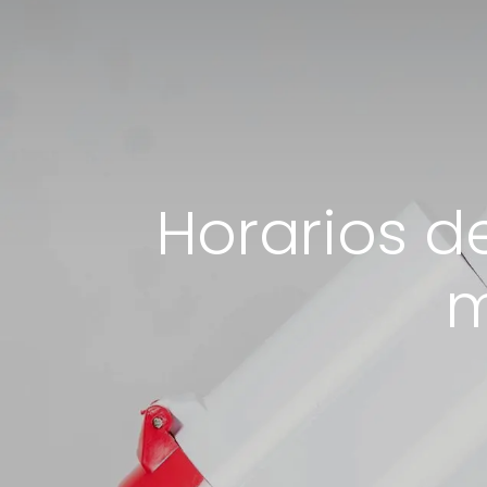
Horarios d
m