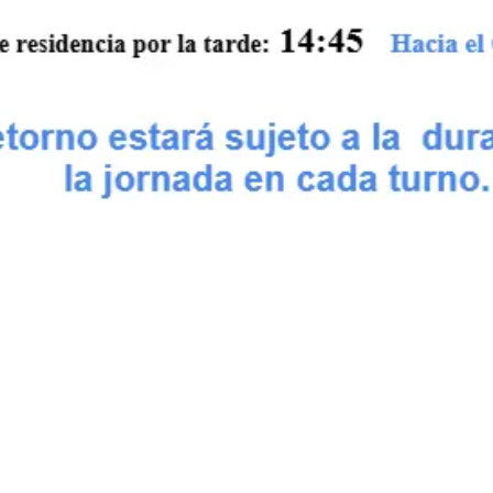
F. García Lorca y Pastori. Atl
Canelones. Uruguay. C.P 152
437 20909 /43721212