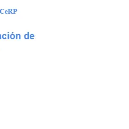
ántida.
00