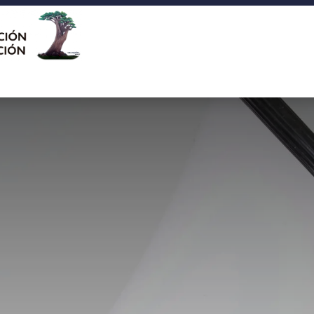
ades
Biblioteca
Cineduca
Agenda
Contáctenos