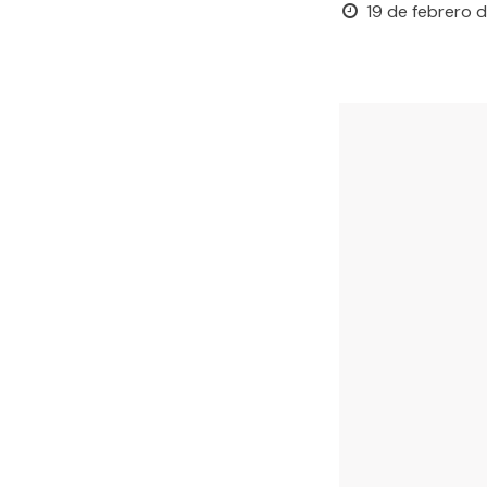
19 de febrero 