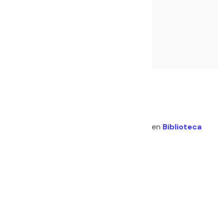
en
Biblioteca